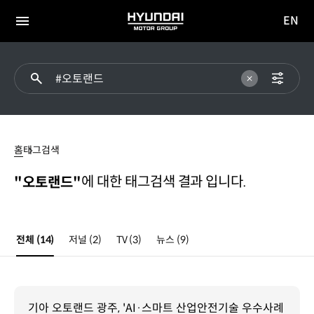
EN
HYUNDAI
영문
MOTOR
전체
사이트
메뉴
GROUP
이동
#
오토랜드
홈
태그검색
에 대한 태그검색 결과 입니다.
"오토랜드"
전체
(14)
저널
(2)
TV
(3)
뉴스
(9)
기아 오토랜드 광주, 'AI·스마트 산업안전기술 우수사례