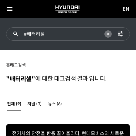
EN
HYUNDAI
영문
MOTOR
전체
사이트
메뉴
GROUP
이동
#
배터리셀
홈
태그검색
에 대한 태그검색 결과 입니다.
"배터리셀"
전체
(9)
저널
(3)
뉴스
(6)
전기차의 안전을 한층 끌어올리다, 현대모비스의 새로운