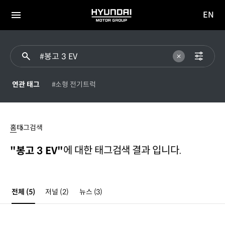
EN
HYUNDAI
영문
MOTOR
전체
사이트
메뉴
GROUP
이동
연관 태그
#소형 전기트럭
#
봉고
홈
태그검색
3
EV
에 대한 태그검색 결과 입니다.
"봉고 3 EV"
전체
(5)
저널
(2)
뉴스
(3)