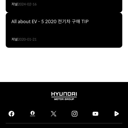
저널
2024-02-16
All about EV - 5 2020 전기차 구매 TIP
저널
2020-01-21
HYUNDAI
MOTOR
GROUP
facebook
hmg
twitter
instagram
youtube
naver
journal
tv