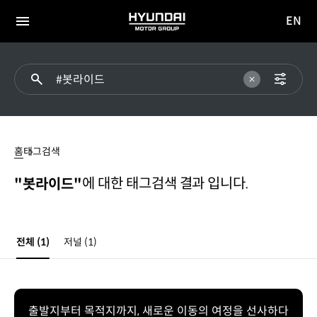
EN
HYUNDAI
영문
MOTOR
전체
사이트
메뉴
GROUP
이동
#
봇라이드
홈
태그검색
에 대한 태그검색 결과 입니다.
"봇라이드"
전체
(1)
저널
(1)
출발지부터 목적지까지, 새로운 이동의 여정을 선사하다