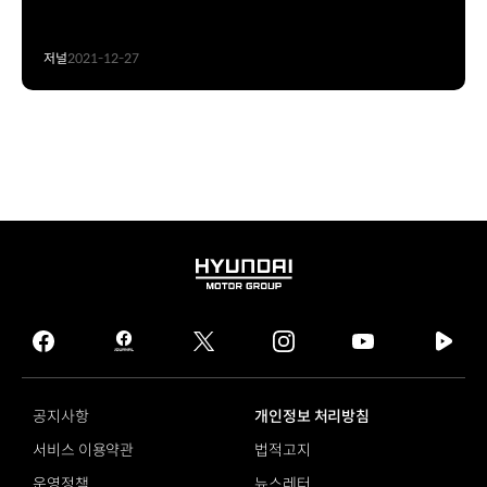
저널
2021-12-27
HYUNDAI
MOTOR
GROUP
facebook
hmg
twitter
instagram
youtube
naver
journal
tv
facebook
공지사항
개인정보 처리방침
서비스 이용약관
법적고지
운영정책
뉴스레터