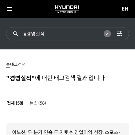
EN
HYUNDAI
영문
MOTOR
전체
사이트
메뉴
GROUP
이동
#
경영실적
홈
태그검색
에 대한 태그검색 결과 입니다.
"경영실적"
전체
(58)
뉴스
(58)
이노션, 두 분기 연속 두 자릿수 영업이익 성장, 스포츠·