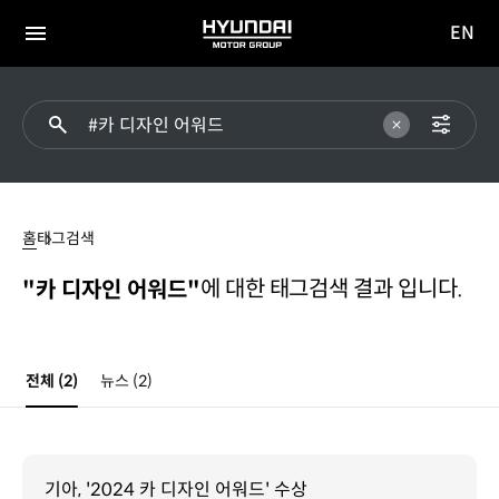
EN
HYUNDAI
영문
MOTOR
전체
사이트
메뉴
GROUP
이동
#
카
홈
태그검색
디자인
어워드
에 대한 태그검색 결과 입니다.
"카 디자인 어워드"
전체
(2)
뉴스
(2)
기아, '2024 카 디자인 어워드' 수상