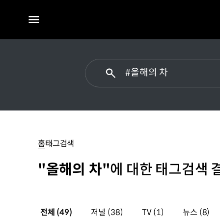
전체
메뉴
#
올해의
차
홈
태그검색
"올해의 차"
에 대한 태그검색 
전체
(49)
저널
(38)
TV
(1)
뉴스
(8)