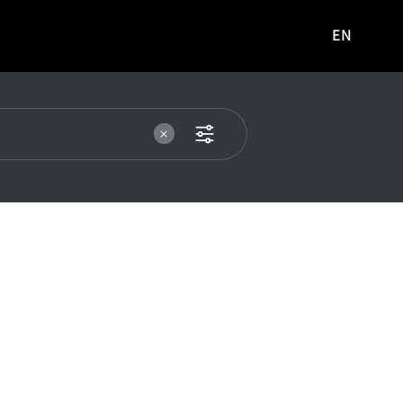
EN
영문
사이트로
이동