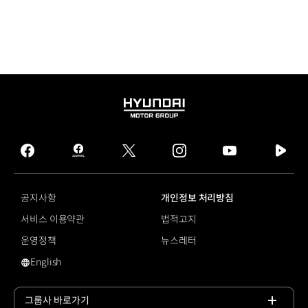
HYUNDAI
MOTOR
GROUP
facebook
hmg
twitter
instagram
youtube
naver
journal
tv
facebook
공지사항
개인정보 처리방침
서비스 이용약관
법적고지
운영정책
뉴스레터
English
탄소섬유
그룹사 바로가기