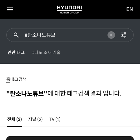
EN
HYUNDAI
영문
MOTOR
전체
사이트
메뉴
GROUP
이동
연관 태그
#나노 소재 기술
탄소나노튜브
홈
태그검색
에 대한 태그검색 결과 입니다.
"탄소나노튜브"
전체
(3)
저널
(2)
TV
(1)