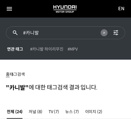
EN
HYUNDAI
영문
MOTOR
전체
사이트
메뉴
GROUP
이동
연관 태그
#카니발 하이리무진
#MPV
#
카니발
홈
태그검색
에 대한 태그검색 결과 입니다.
"카니발"
전체
(24)
저널
(8)
TV
(7)
뉴스
(7)
이미지
(2)