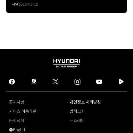
저널
2020-03-10
HYUNDAI
MOTOR
GROUP
facebook
hmg
twitter
instagram
youtube
naver
journal
tv
facebook
공지사항
개인정보 처리방침
서비스 이용약관
법적고지
운영정책
뉴스레터
English
#씨드