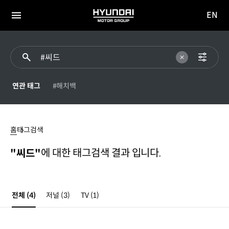
EN
HYUNDAI
영문
MOTOR
전체
사이트
메뉴
GROUP
이동
연관 태그
#해치백
#
씨드
홈
태그검색
에 대한 태그검색 결과 입니다.
"씨드"
전체
(4)
저널
(3)
TV
(1)