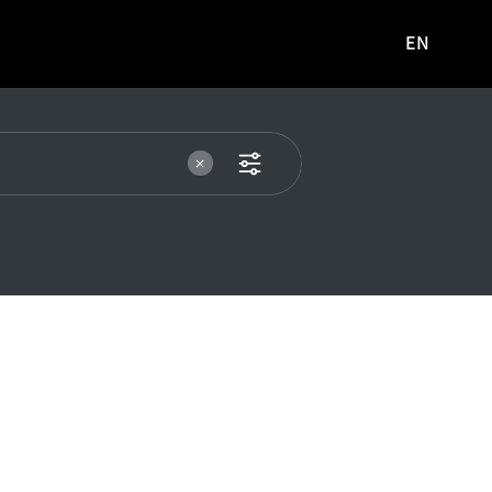
EN
영문
사이트로
이동