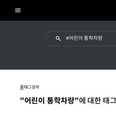
전체
메뉴
#
어린이
통학차량
홈
태그검색
"어린이 통학차량"
에 대한 태