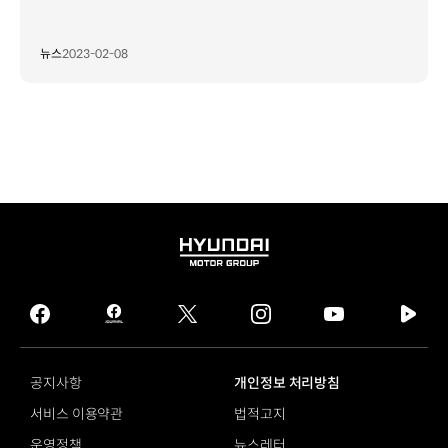
뉴스
2023-02-08
HYUNDAI
MOTOR
GROUP
facebook
hmg
twitter
instagram
youtube
naver
journal
tv
facebook
공지사항
개인정보 처리방침
서비스 이용약관
법적고지
운영정책
뉴스레터