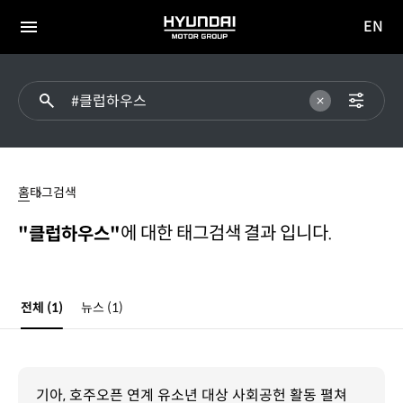
EN
HYUNDAI
영문
MOTOR
전체
사이트
메뉴
GROUP
이동
#
클럽하우스
홈
태그검색
에 대한 태그검색 결과 입니다.
"클럽하우스"
전체
(1)
뉴스
(1)
기아, 호주오픈 연계 유소년 대상 사회공헌 활동 펼쳐