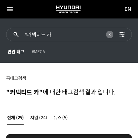
EN
HYUNDAI
영문
MOTOR
전체
사이트
메뉴
GROUP
이동
연관 태그
#MECA
커넥티드
카
홈
태그검색
에 대한 태그검색 결과 입니다.
"커넥티드 카"
전체
(29)
저널
(24)
뉴스
(5)