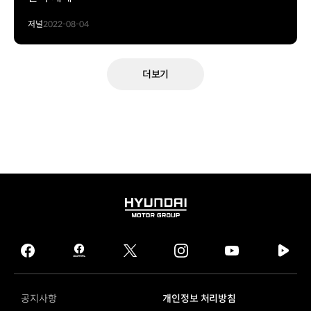
저널
2022-08-04
더보기
HYUNDAI
MOTOR
GROUP
facebook
hmg
twitter
instagram
youtube
naver
journal
tv
facebook
공지사항
개인정보 처리방침