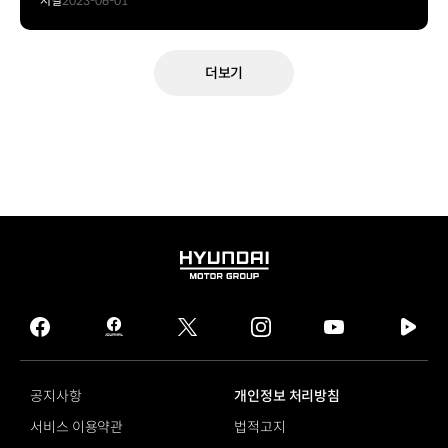
저널
2023-06-01
더보기
HYUNDAI
MOTOR
GROUP
facebook
hmg
twitter
instagram
youtube
naver
journal
tv
facebook
공지사항
개인정보 처리방침
서비스 이용약관
법적고지