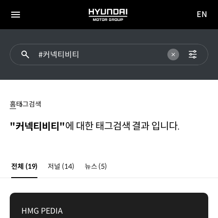
EN
HYUNDAI
영문
MOTOR
전체
사이트
메뉴
GROUP
이동
커넥티비티
홈
태그검색
에 대한 태그검색 결과 입니다.
"커넥티비티"
전체
(19)
저널
(14)
뉴스
(5)
HMG PEDIA