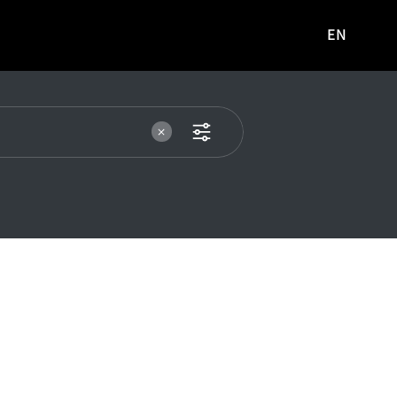
EN
영문
사이트로
이동