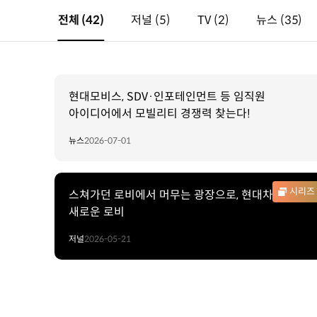
전체
(42)
저널
(5)
TV
(2)
뉴스
(35)
현대모비스, SDV·인포테인먼트 등 임직원
아이디어에서 모빌리티 경쟁력 찾는다!
뉴스
2026-07-01
시리즈
스쳐가던 로비에서 머무는 광장으로, 현대차그룹의
새로운 로비
저널
2026-05-21