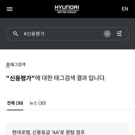
EN
HYUNDAI
영문
MOTOR
전체
사이트
메뉴
GROUP
이동
#
신용평가
홈
태그검색
에 대한 태그검색 결과 입니다.
"신용평가"
전체
(30)
뉴스
(30)
현대로템, 신용등급 'AA'로 퀀텀 점프