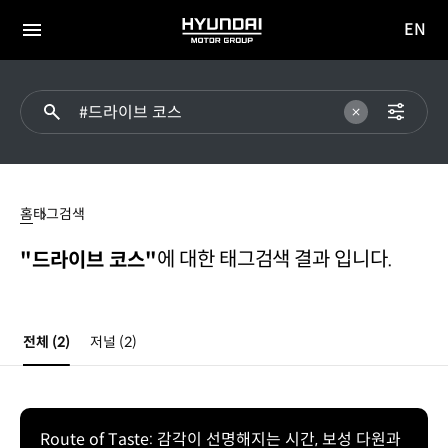
EN
HYUNDAI
영문
MOTOR
전체
사이트
메뉴
GROUP
이동
#
드라이브
홈
태그검색
코스
에 대한 태그검색 결과 입니다.
"드라이브 코스"
전체
(2)
저널
(2)
Route of Taste: 감각이 선명해지는 시간, 보성 다원과