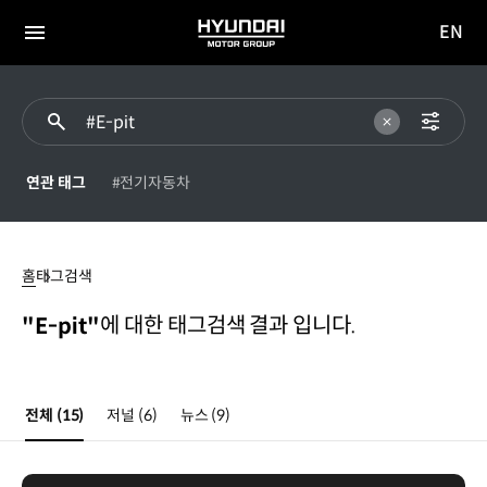
EN
HYUNDAI
영문
MOTOR
전체
사이트
메뉴
GROUP
이동
연관 태그
#전기자동차
E-
pit
홈
태그검색
에 대한 태그검색 결과 입니다.
"E-pit"
전체
(15)
저널
(6)
뉴스
(9)