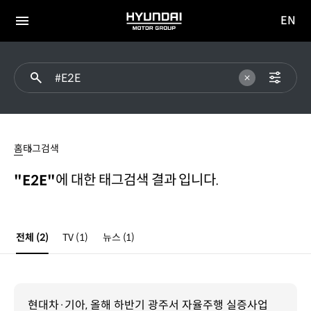
EN
HYUNDAI
영문
MOTOR
전체
사이트
메뉴
GROUP
이동
#E2E
홈
태그검색
에 대한 태그검색 결과 입니다.
"E2E"
전체
(2)
TV
(1)
뉴스
(1)
현대차·기아, 올해 하반기 광주서 자율주행 실증사업