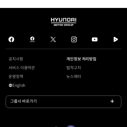
HYUNDAI
MOTOR
GROUP
facebook
hmg
twitter
instagram
youtube
naver
journal
tv
facebook
공지사항
개인정보 처리방침
서비스 이용약관
법적고지
운영정책
뉴스레터
English
#아반떼 N TCR
그룹사 바로가기
목록
열기