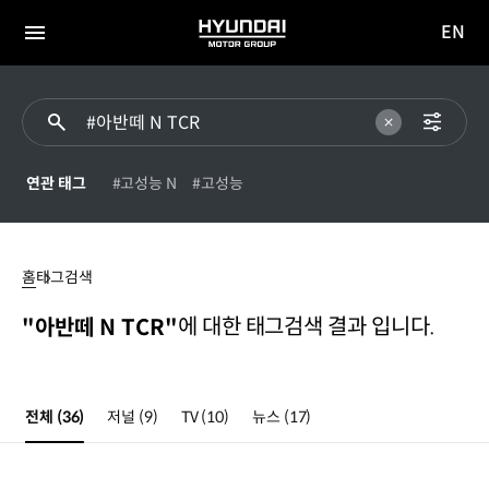
EN
HYUNDAI
영문
MOTOR
전체
사이트
메뉴
GROUP
이동
연관 태그
#고성능 N
#고성능
#
아반떼
홈
태그검색
N
TCR
에 대한 태그검색 결과 입니다.
"아반떼 N TCR"
전체
(36)
저널
(9)
TV
(10)
뉴스
(17)