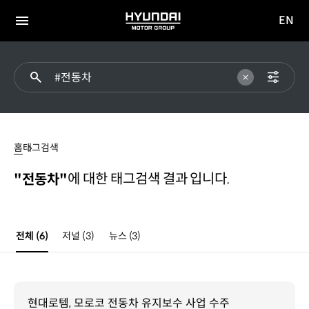
EN
HYUNDAI
영문
MOTOR
전체
사이트
메뉴
GROUP
이동
#
전동차
홈
태그검색
에 대한 태그검색 결과 입니다.
"전동차"
전체
(6)
저널
(3)
뉴스
(3)
현대로템, 모로코 전동차 유지보수 사업 수주