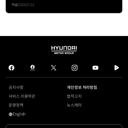
자율주행 상용화로 가는 여정
저널
2026.07.21
HYUNDAI
MOTOR
GROUP
facebook
hmg
twitter
instagram
youtube
naver
journal
tv
facebook
공지사항
개인정보 처리방침
서비스 이용약관
법적고지
운영정책
뉴스레터
English
#전기차 톱 픽에 대한 검색 결과가 없습니다