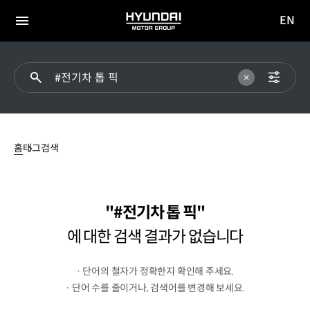
EN
HYUNDAI
영문
MOTOR
전체
사이트
메뉴
GROUP
이동
#
전기차
홈
태그검색
톱
픽에
대한
검색
결과가
#전기차 톱 픽
없습니다
에 대한 검색 결과가 없습니다
· 단어의 철자가 정확한지 확인해 주세요.
· 단어 수를 줄이거나, 검색어를 변경해 보세요.