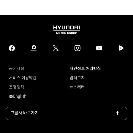
HYUNDAI
MOTOR
GROUP
facebook
hmg
twitter
instagram
youtube
naver
journal
tv
facebook
공지사항
개인정보 처리방침
서비스 이용약관
법적고지
운영정책
뉴스레터
English
전자식 자세제어 장치
그룹사 바로가기
목록
열기