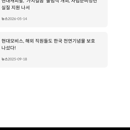
현대캐피탈, '가치걸음' 출범식 개최, 자립준비청년
실질 지원 나서
뉴스
2026-05-14
현대모비스, 해외 직원들도 한국 천연기념물 보호
나섰다!
뉴스
2025-09-18