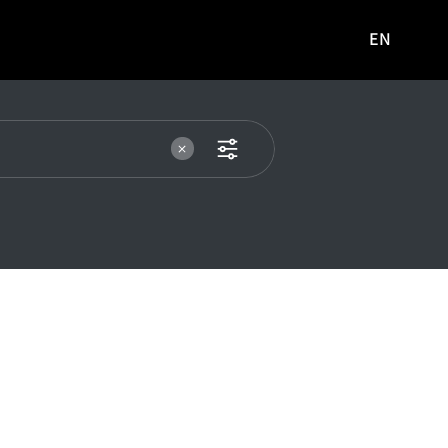
EN
영문
사이트로
이동