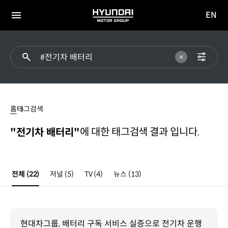
EN
HYUNDAI
영문
MOTOR
전체
사이트
메뉴
GROUP
이동
#
전기차
홈
태그검색
배터리
에 대한 태그검색 결과 입니다.
"전기차 배터리"
전체
(22)
저널
(5)
TV
(4)
뉴스
(13)
현대차그룹, 배터리 구독 서비스 실증으로 전기차 운행