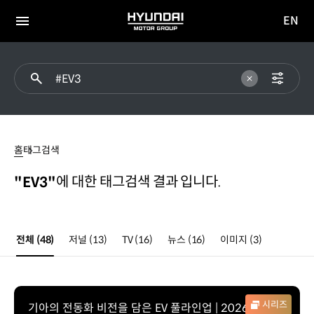
EN
HYUNDAI
영문
MOTOR
전체
사이트
메뉴
GROUP
이동
#EV3
홈
태그검색
에 대한 태그검색 결과 입니다.
"EV3"
전체
(48)
저널
(13)
TV
(16)
뉴스
(16)
이미지
(3)
시리즈
기아의 전동화 비전을 담은 EV 풀라인업 | 2026