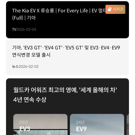
시리즈
The Kia EV X 류승룡 | For Every Life | EV 멀티버스
(Full) | 기아
TV
2026-02-04
기아, 'EV3 GT'·'EV4 GT'·'EV5 GT' 및 EV3·EV4·EV9
연식변경 모델 출시
뉴스
2026-02-02
월드카 어워즈 최고의 영예, '세계 올해의 차'
4년 연속 수상
25년
24년
EV3
EV9