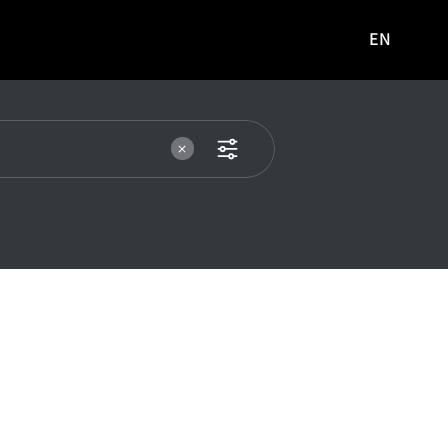
EN
영문
사이트로
이동