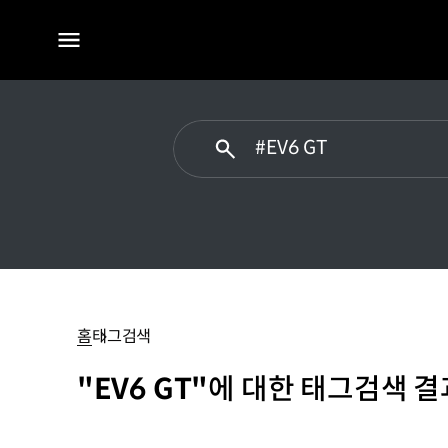
전체
메뉴
#EV6
GT
홈
태그검색
"EV6 GT"
에 대한 태그검색 결