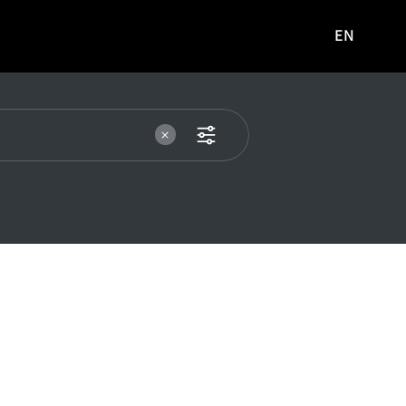
EN
영문
사이트로
이동