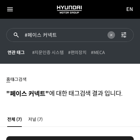
EN
HYUNDAI
영문
MOTOR
전체
사이트
메뉴
GROUP
이동
연관 태그
#지문인증 시스템
#편의장치
#MECA
페이스
커넥트
홈
태그검색
에 대한 태그검색 결과 입니다.
"페이스 커넥트"
전체
(7)
저널
(7)