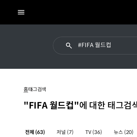
전체
메뉴
#FIFA
월드컵
홈
태그검색
"FIFA 월드컵"
에 대한 태그검색
전체
(63)
저널
(7)
TV
(36)
뉴스
(20)