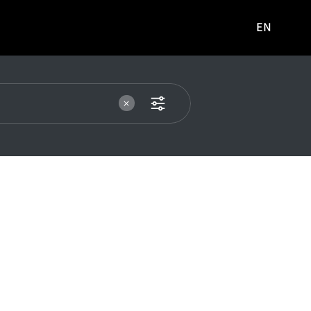
EN
영문
사이트로
이동