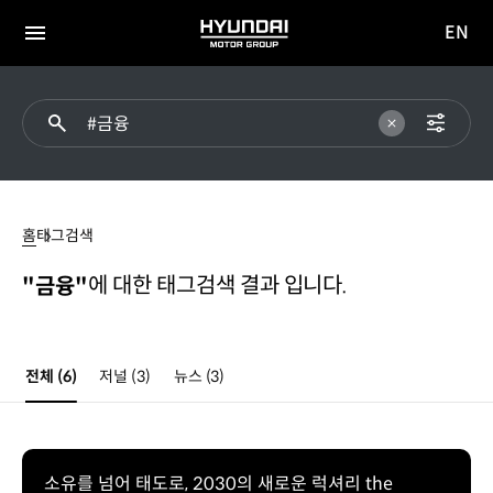
EN
HYUNDAI
영문
MOTOR
전체
사이트
메뉴
GROUP
이동
#
금융
홈
태그검색
에 대한 태그검색 결과 입니다.
"금융"
전체
(6)
저널
(3)
뉴스
(3)
소유를 넘어 태도로, 2030의 새로운 럭셔리 the