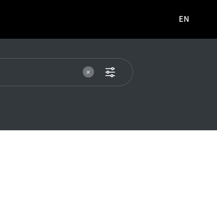
EN
영문
사이트로
이동