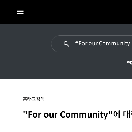
전체
메뉴
연
#For
our
Community
홈
태그검색
"For our Community"
에 대