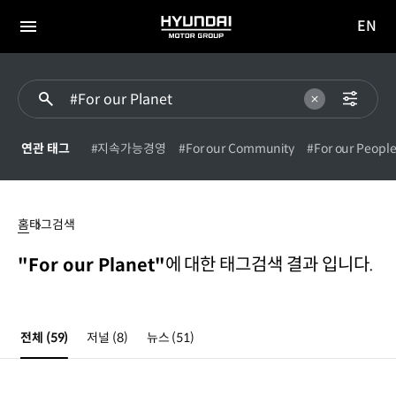
EN
HYUNDAI
영문
MOTOR
전체
사이트
메뉴
GROUP
이동
연관 태그
#지속가능경영
#For our Community
#For our Peopl
#For
our
홈
태그검색
Planet
에 대한 태그검색 결과 입니다.
"For our Planet"
전체
(59)
저널
(8)
뉴스
(51)