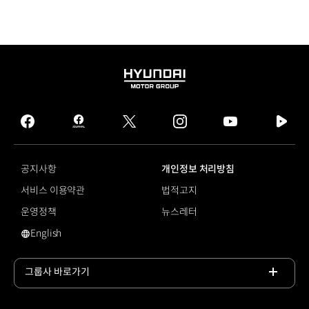
HYUNDAI
MOTOR
GROUP
facebook
hmg
twitter
instagram
youtube
naver
journal
tv
facebook
공지사항
개인정보 처리방침
서비스 이용약관
법적고지
운영정책
뉴스레터
English
전방 충돌방지 보조
그룹사 바로가기
목록
열기