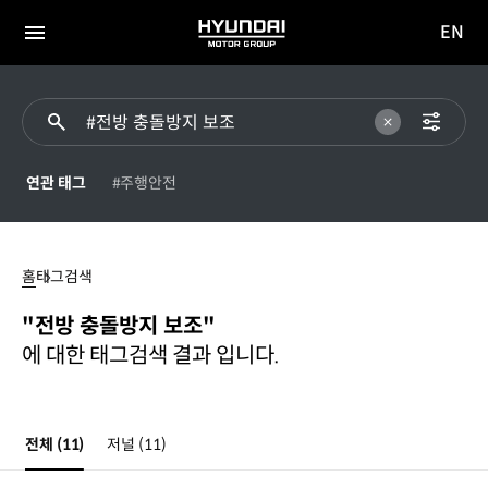
EN
HYUNDAI
영문
MOTOR
전체
사이트
메뉴
GROUP
이동
연관 태그
#주행안전
전방
충돌방지
홈
태그검색
보조
"전방 충돌방지 보조"
에 대한 태그검색 결과 입니다.
전체
(11)
저널
(11)