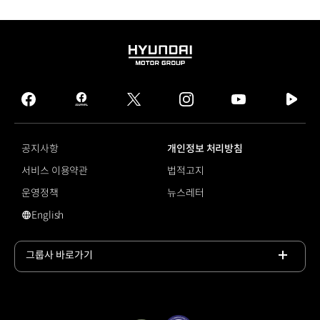
HYUNDAI
MOTOR
GROUP
facebook
hmg
twitter
instagram
youtube
naver
journal
tv
facebook
공지사항
개인정보 처리방침
서비스 이용약관
법적고지
운영정책
뉴스레터
English
#수소전기트럭
그룹사 바로가기
목록
열기