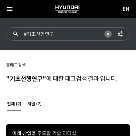
EN
HYUNDAI
영문
MOTOR
전체
사이트
메뉴
GROUP
이동
#
기초선행연구
홈
태그검색
에 대한 태그검색 결과 입니다.
"기초선행연구"
전체
(2)
저널
(2)
미래 산업을 주도할 기술 리더십