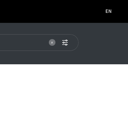
EN
영문
사이트로
이동