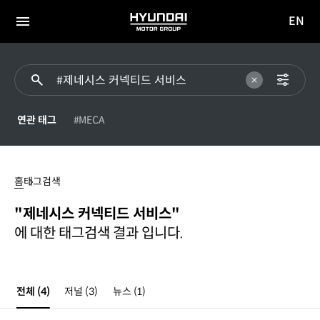
EN
HYUNDAI
영문
MOTOR
전체
사이트
메뉴
GROUP
이동
연관 태그
#MECA
제네시스
커넥티드
홈
태그검색
서비스
"제네시스 커넥티드 서비스"
에 대한 태그검색 결과 입니다.
전체
(4)
저널
(3)
뉴스
(1)