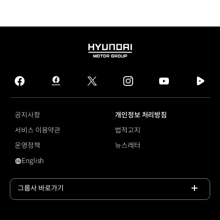
HYUNDAI
MOTOR
GROUP
facebook
hmg
twitter
instagram
youtube
naver
journal
tv
facebook
공지사항
개인정보 처리방침
서비스 이용약관
법적고지
운영정책
뉴스레터
English
제네시스 커넥티드 서비스
그룹사 바로가기
목록
열기