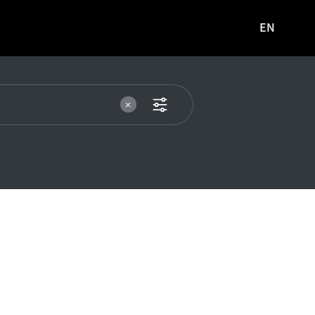
EN
영문
사이트로
이동