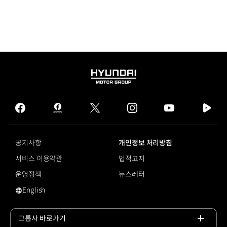
HYUNDAI
MOTOR
GROUP
facebook
hmg
twitter
instagram
youtube
naver
journal
tv
facebook
공지사항
개인정보 처리방침
서비스 이용약관
법적고지
운영정책
뉴스레터
English
그린 수소
그룹사 바로가기