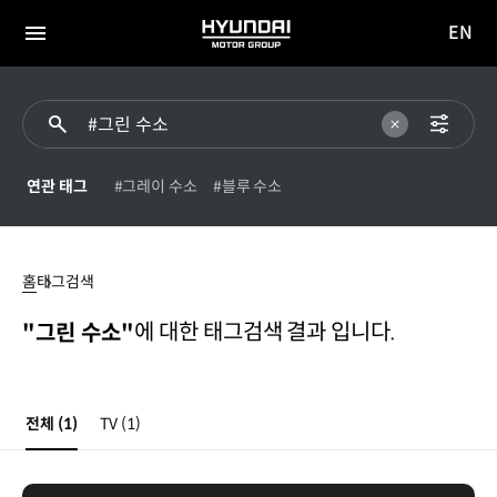
EN
HYUNDAI
영문
MOTOR
전체
사이트
메뉴
GROUP
이동
연관 태그
#그레이 수소
#블루 수소
그린
수소
홈
태그검색
에 대한 태그검색 결과 입니다.
"그린 수소"
전체
(1)
TV
(1)