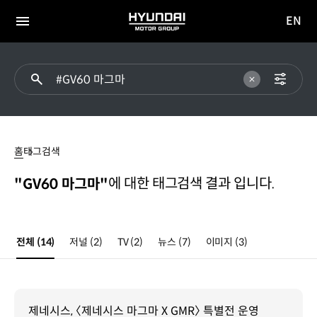
EN
HYUNDAI
영문
MOTOR
전체
사이트
메뉴
GROUP
이동
#GV60
마그마
홈
태그검색
에 대한 태그검색 결과 입니다.
"GV60 마그마"
전체
(14)
저널
(2)
TV
(2)
뉴스
(7)
이미지
(3)
제네시스, 〈제네시스 마그마 X GMR〉 특별전 운영