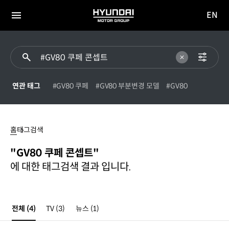
EN
HYUNDAI
영문
MOTOR
전체
사이트
메뉴
GROUP
이동
연관 태그
#GV80 쿠페
#GV80 부분변경 모델
#GV80
#GV80
쿠페
홈
태그검색
콘셉트
"GV80 쿠페 콘셉트"
에 대한 태그검색 결과 입니다.
전체
(4)
TV
(3)
뉴스
(1)