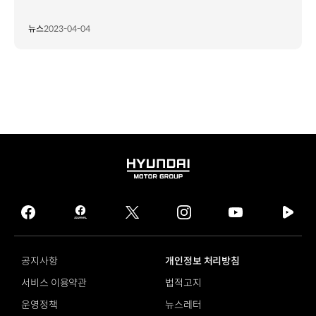
뉴스
2023-04-04
HYUNDAI
MOTOR
GROUP
facebook
hmg
twitter
instagram
youtube
naver
journal
tv
facebook
공지사항
개인정보 처리방침
서비스 이용약관
법적고지
운영정책
뉴스레터