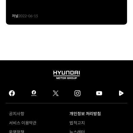
저널
2022-06-15
HYUNDAI
MOTOR
GROUP
facebook
hmg
twitter
instagram
youtube
naver
journal
tv
facebook
공지사항
개인정보 처리방침
서비스 이용약관
법적고지
운영정책
뉴스레터