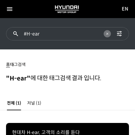
EN
HYUNDAI
영문
MOTOR
전체
사이트
메뉴
GROUP
이동
#H-
ear
홈
태그검색
에 대한 태그검색 결과 입니다.
"H-ear"
전체
(1)
저널
(1)
현대차 H‐ear, 고객의 소리를 듣다