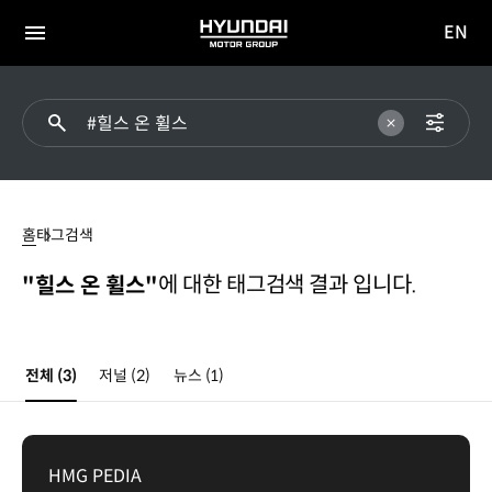
EN
HYUNDAI
영문
MOTOR
전체
사이트
메뉴
GROUP
이동
힐스
온
홈
태그검색
휠스
에 대한 태그검색 결과 입니다.
"힐스 온 휠스"
전체
(3)
저널
(2)
뉴스
(1)
HMG PEDIA