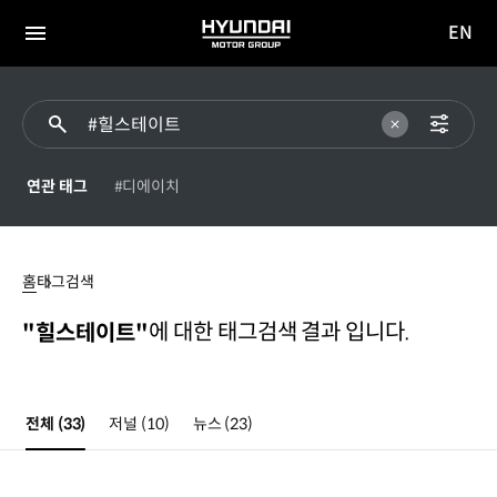
EN
HYUNDAI
영문
MOTOR
전체
사이트
메뉴
GROUP
이동
연관 태그
#디에이치
#
힐스테이트
홈
태그검색
에 대한 태그검색 결과 입니다.
"힐스테이트"
전체
(33)
저널
(10)
뉴스
(23)