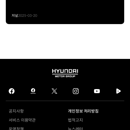
저널
2025-03-20
HYUNDAI
MOTOR
GROUP
facebook
hmg
twitter
instagram
youtube
naver
journal
tv
facebook
공지사항
개인정보 처리방침
서비스 이용약관
법적고지
운영정책
뉴스레터