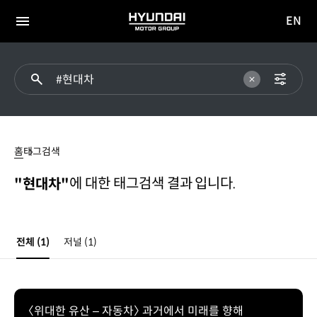
EN
HYUNDAI
영문
MOTOR
전체
사이트
메뉴
GROUP
이동
#
현대차
홈
태그검색
에 대한 태그검색 결과 입니다.
"현대차"
전체
(1)
저널
(1)
〈위대한 유산 – 자동차〉 과거에서 미래를 향해