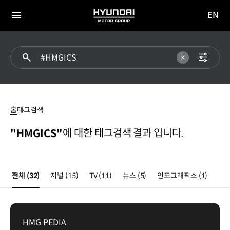
EN
HYUNDAI
영문
MOTOR
전체
사이트
메뉴
GROUP
이동
HMGICS
홈
태그검색
에 대한 태그검색 결과 입니다.
"HMGICS"
전체
(32)
저널
(15)
TV
(11)
뉴스
(5)
인포그래픽스
(1)
HMG PEDIA