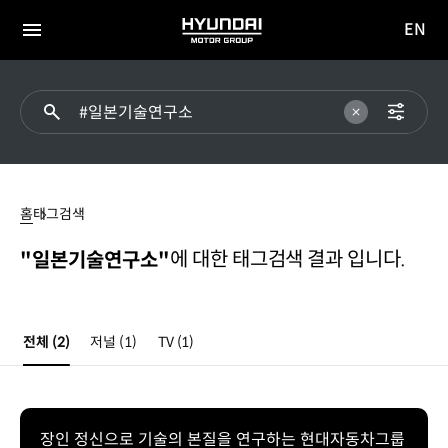
EN
HYUNDAI
영문
MOTOR
전체
사이트
메뉴
GROUP
이동
#
일본기술연구소
홈
태그검색
에 대한 태그검색 결과 입니다.
"일본기술연구소"
전체
(2)
저널
(1)
TV
(1)
장인 정신으로 기술의 본질을 연구하는 현대자동차그룹