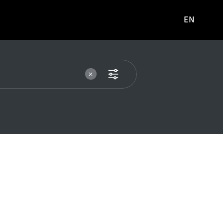
EN
영문
사이트로
이동