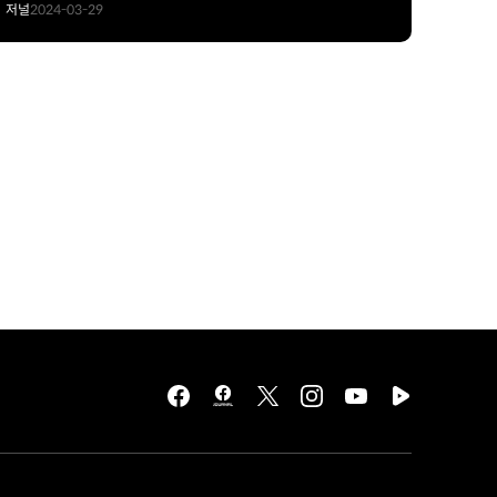
저널
2024-03-29
facebook
hmg
twitter
instagram
youtube
naver
journal
tv
facebook